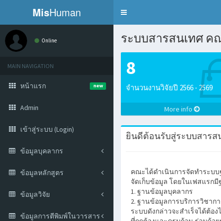
Mis
Human
Toggle
navigation
ระบบสารสนเทศ คณ
Online
8
MAIN NAVIGATION
หน้าแรก
new
จำนวนงานวิจัยปี 2566 - 2569
Admin
More info
เข้าสู่ระบบ (Login)
ยินดีต้อนรับสู่ระบบสา
ข้อมูลบุคลากร
คณะได้ดำเนินการจัดทำระบบฐ
ข้อมูลหลักสูตร
จัดเก็บข้อมูล โดยในเฟสแรกมีฐา
1. ฐานข้อมูลบุคลากร
ข้อมูลวิจัย
2. ฐานข้อมูลการบริการวิชาก
ระบบดังกล่าวจะสำเร็จได้ต้องไ
ข้อมูลการตีพิมพ์ในวารสาร